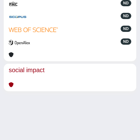
ND
ND
ND
ND
social impact
Powered by
IRIS
-
about IRIS
-