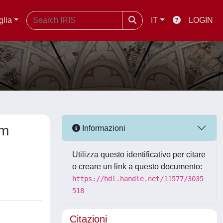
glia
IT
LOGIN
om
Informazioni
Utilizza questo identificativo per citare
o creare un link a questo documento:
https://hdl.handle.net/11577/3035
518
Citazioni