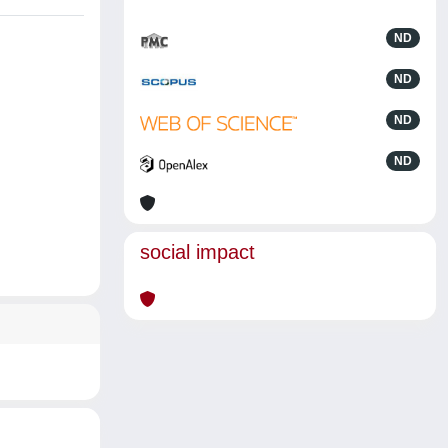
ND
ND
ND
ND
social impact