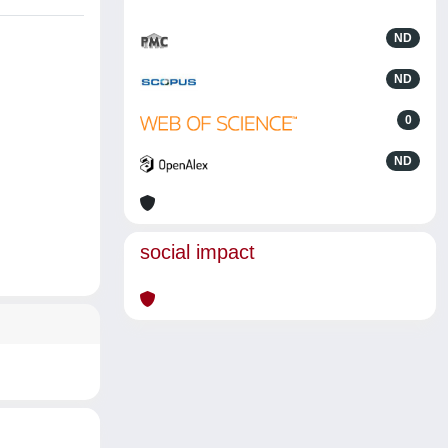
ND
ND
0
ND
social impact