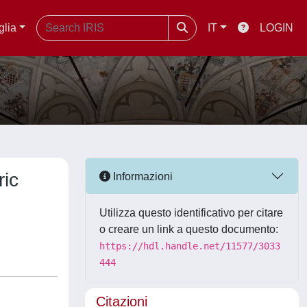
glia
IT
LOGIN
ric
Informazioni
Utilizza questo identificativo per citare
o creare un link a questo documento:
https://hdl.handle.net/11577/3033
444
Citazioni