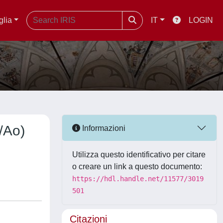
glia
IT
LOGIN
/Ao)
Informazioni
Utilizza questo identificativo per citare
o creare un link a questo documento:
https://hdl.handle.net/11577/3019
501
Citazioni