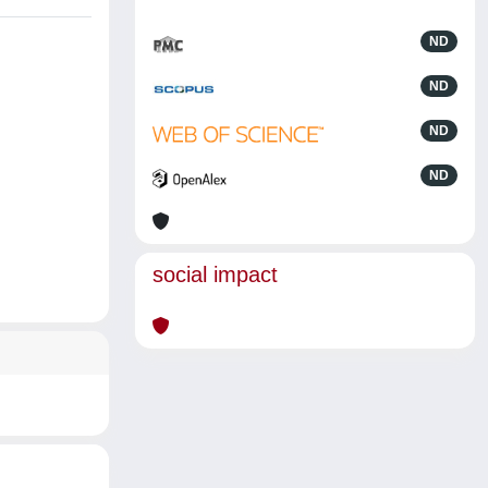
ND
ND
ND
ND
social impact