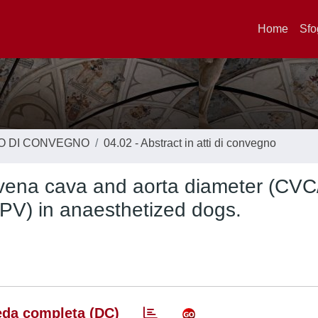
Home
Sfo
TO DI CONVEGNO
04.02 - Abstract in atti di convegno
al vena cava and aorta diameter (CVC
(SPV) in anaesthetized dogs.
da completa (DC)