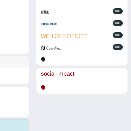
ND
ND
ND
ND
social impact