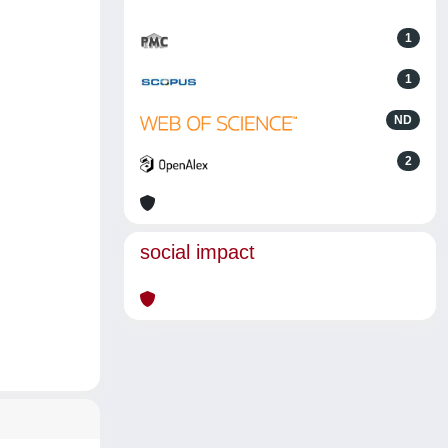
1
1
ND
2
social impact