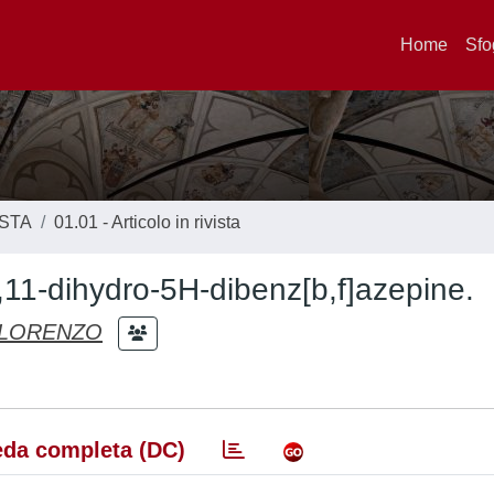
Home
Sfo
ISTA
01.01 - Articolo in rivista
,11-dihydro-5H-dibenz[b,f]azepine.
 LORENZO
da completa (DC)