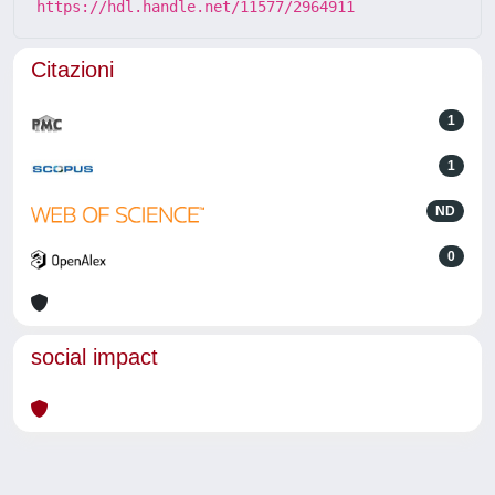
https://hdl.handle.net/11577/2964911
Citazioni
1
1
ND
0
social impact