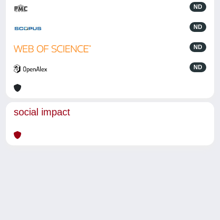
ND
ND
ND
ND
social impact
Powered by
IRIS
-
about IRIS
-