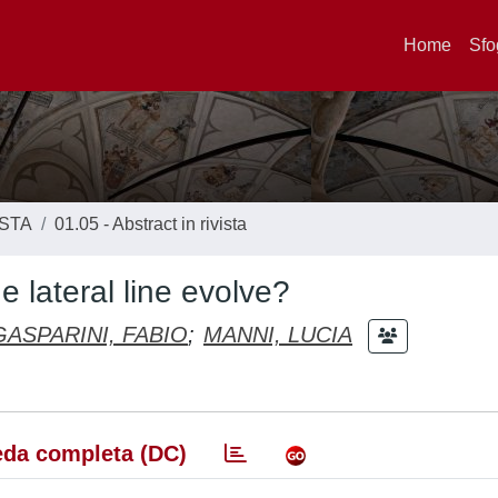
Home
Sfo
ISTA
01.05 - Abstract in rivista
e lateral line evolve?
GASPARINI, FABIO
;
MANNI, LUCIA
da completa (DC)