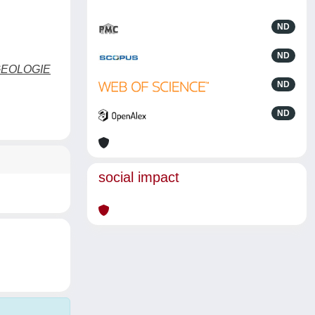
ND
ND
GEOLOGIE
ND
ND
social impact