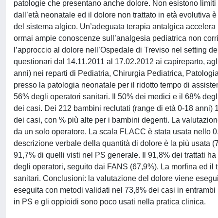
patologie che presentano anche dolore. Non esistono limiti d
dall’età neonatale ed il dolore non trattato in età evolutiva
del sistema algico. Un’adeguata terapia antalgica accelera 
ormai ampie conoscenze sull’analgesia pediatrica non corri
l’approccio al dolore nell’Ospedale di Treviso nel setting d
questionari dal 14.11.2011 al 17.02.2012 ai capireparto, agli 
anni) nei reparti di Pediatria, Chirurgia Pediatrica, Patolog
presso la patologia neonatale per il ridotto tempo di assisten
56% degli operatori sanitari. Il 50% dei medici e il 68% degli
dei casi. Dei 212 bambini reclutati (range di età 0-18 anni
dei casi, con % più alte per i bambini degenti. La valutazion
da un solo operatore. La scala FLACC è stata usata nello 0
descrizione verbale della quantità di dolore è la più usata (7
91,7% di quelli visti nel PS generale. Il 91,8% dei trattati 
degli operatori, seguito dai FANS (67,9%). La morfina ed il
sanitari. Conclusioni: la valutazione del dolore viene ese
eseguita con metodi validati nel 73,8% dei casi in entrambi i
in PS e gli oppioidi sono poco usati nella pratica clinica.