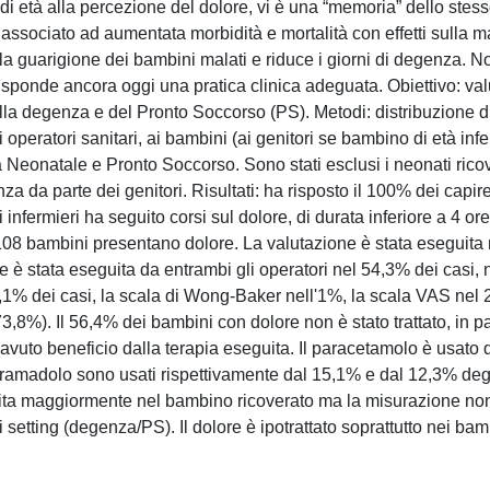
i età alla percezione del dolore, vi è una “memoria” dello stess
 è associato ad aumentata morbidità e mortalità con effetti sulla 
la guarigione dei bambini malati e riduce i giorni di degenza. N
sponde ancora oggi una pratica clinica adeguata. Obiettivo: val
ella degenza e del Pronto Soccorso (PS). Metodi: distribuzione di
operatori sanitari, ai bambini (ai genitori se bambino di età infe
ia Neonatale e Pronto Soccorso. Sono stati esclusi i neonati ricov
za da parte dei genitori. Risultati: ha risposto il 100% dei capire
 infermieri ha seguito corsi sul dolore, di durata inferiore a 4 o
) 108 bambini presentano dolore. La valutazione è stata eseguita
e è stata eseguita da entrambi gli operatori nel 54,3% dei casi, n
,1% dei casi, la scala di Wong-Baker nell'1%, la scala VAS nel 
3,8%). Il 56,4% dei bambini con dolore non è stato trattato, in par
ha avuto beneficio dalla terapia eseguita. Il paracetamolo è usato
 tramadolo sono usati rispettivamente dal 15,1% e dal 12,3% degl
guita maggiormente nel bambino ricoverato ma la misurazione no
 setting (degenza/PS). Il dolore è ipotrattato soprattutto nei bam