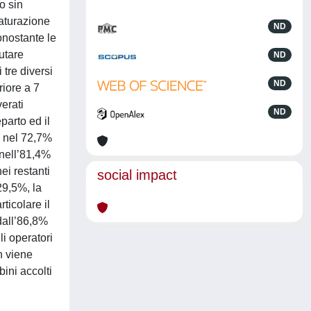
o sin
maturazione
ND
onostante le
utare
ND
 tre diversi
ND
riore a 7
erati
ND
parto ed il
re nel 72,7%
 nell’81,4%
ei restanti
social impact
29,5%, la
ticolare il
 dall’86,8%
i operatori
n viene
bini accolti