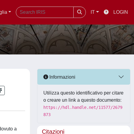
glia
IT
LOGIN
Informazioni
Utilizza questo identificativo per citare
o creare un link a questo documento:
https://hdl.handle.net/11577/2679
873
 dovuto a
Citazioni