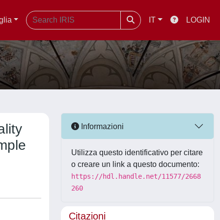
glia
IT
LOGIN
lity
Informazioni
ample
Utilizza questo identificativo per citare
o creare un link a questo documento:
https://hdl.handle.net/11577/2668
260
Citazioni