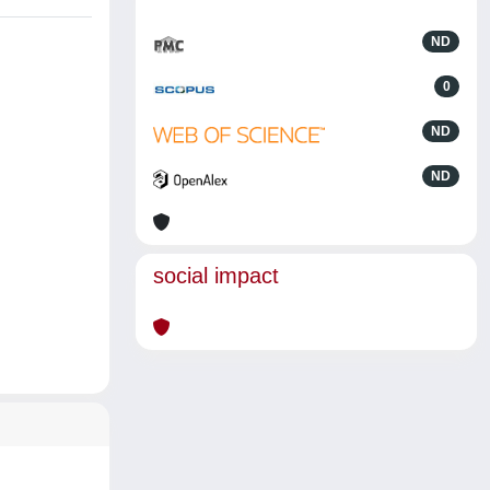
ND
0
ND
ND
social impact