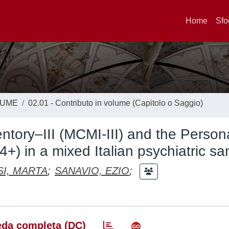
Home
Sfo
LUME
02.01 - Contributo in volume (Capitolo o Saggio)
entory–III (MCMI-III) and the Persona
+) in a mixed Italian psychiatric s
SI, MARTA
;
SANAVIO, EZIO
;
da completa (DC)