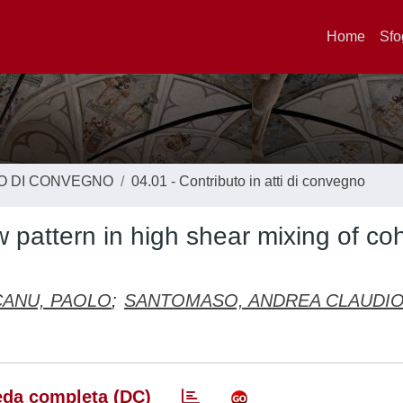
Home
Sfo
TO DI CONVEGNO
04.01 - Contributo in atti di convegno
ow pattern in high shear mixing of co
CANU, PAOLO
;
SANTOMASO, ANDREA CLAUDI
da completa (DC)