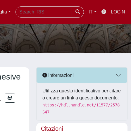
glia
IT
LOGIN
hesive
Informazioni
Utilizza questo identificativo per citare
O
o creare un link a questo documento:
https://hdl.handle.net/11577/2578
647
Citazioni