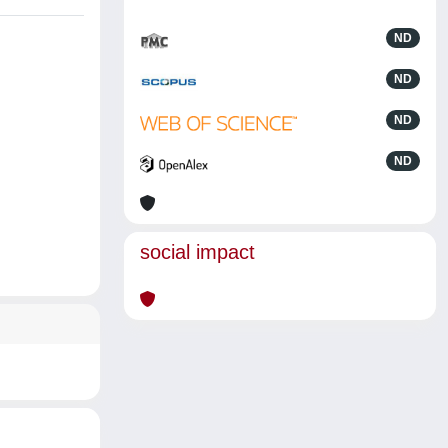
ND
ND
ND
ND
social impact