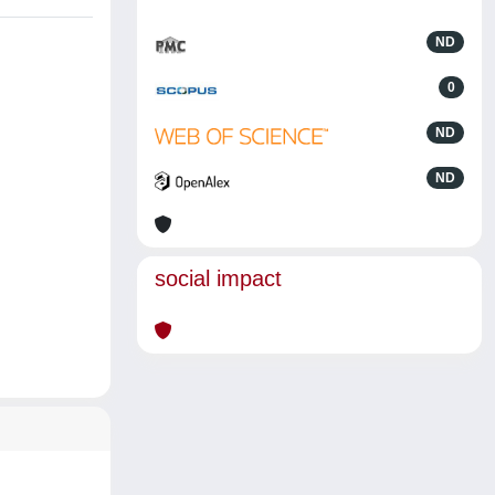
ND
0
ND
ND
social impact