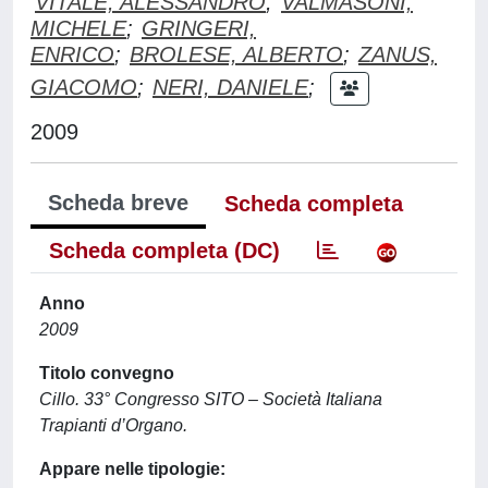
VITALE, ALESSANDRO
;
VALMASONI,
MICHELE
;
GRINGERI,
ENRICO
;
BROLESE, ALBERTO
;
ZANUS,
GIACOMO
;
NERI, DANIELE
;
2009
Scheda breve
Scheda completa
Scheda completa (DC)
Anno
2009
Titolo convegno
Cillo. 33° Congresso SITO – Società Italiana
Trapianti d’Organo.
Appare nelle tipologie: