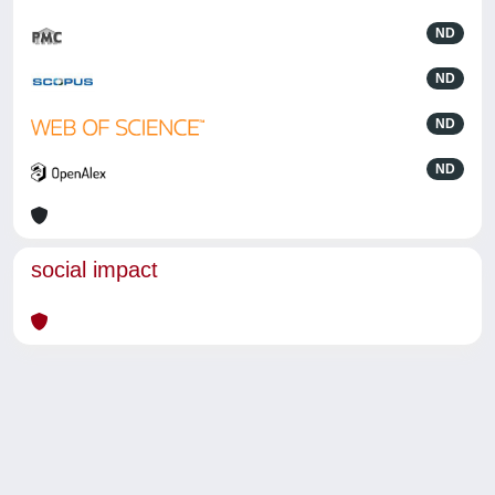
ND
ND
ND
ND
social impact