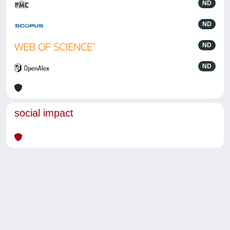
ND
ND
ND
ND
social impact
Powered by
IRIS
-
about IRIS
-