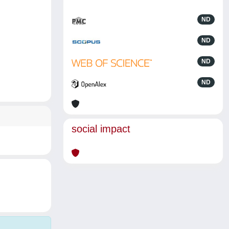
ND
ND
ND
ND
social impact