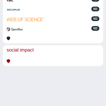
ND
ND
ND
social impact
Powered by
IRIS
-
about IRIS
-
Utilizzo dei cookie
-
Privacy
Copyright © 2026