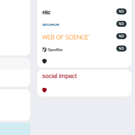
ND
ND
ND
ND
social impact