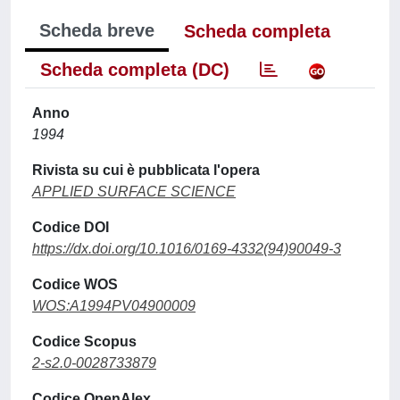
Scheda breve
Scheda completa
Scheda completa (DC)
Anno
1994
Rivista su cui è pubblicata l'opera
APPLIED SURFACE SCIENCE
Codice DOI
https://dx.doi.org/10.1016/0169-4332(94)90049-3
Codice WOS
WOS:A1994PV04900009
Codice Scopus
2-s2.0-0028733879
Codice OpenAlex