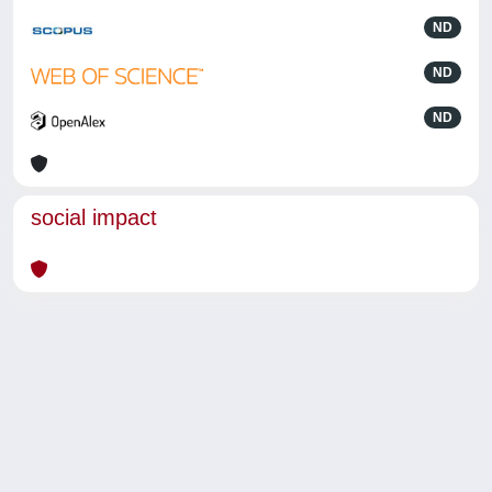
ND
ND
ND
social impact
Powered by
IRIS
-
about IRIS
-
Utilizzo dei cookie
-
Privacy
Copyright © 2026