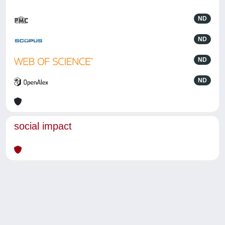
ND
ND
ND
ND
social impact