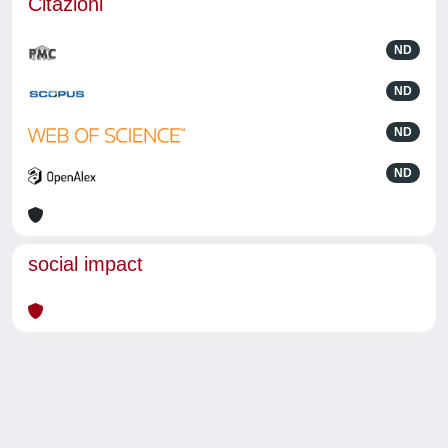
Citazioni
ND
ND
ND
ND
social impact