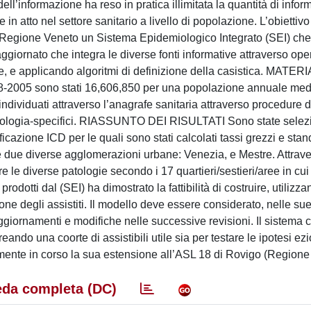
l’informazione ha reso in pratica illimitata la quantità di infor
 in atto nel settore sanitario a livello di popolazione. L’obiettivo
la Regione Veneto un Sistema Epidemiologico Integrato (SEI) che
ornato che integra le diverse fonti informative attraverso oper
e, e applicando algoritmi di definizione della casistica. MATERI
98-2005 sono stati 16,606,850 per una popolazione annuale med
individuati attraverso l’anagrafe sanitaria attraverso procedure d
 patologia-specifici. RIASSUNTO DEI RISULTATI Sono state selez
cazione ICD per le quali sono stati calcolati tassi grezzi e stand
le due diverse agglomerazioni urbane: Venezia, e Mestre. Attrave
e le diverse patologie secondo i 17 quartieri/sestieri/aree in cui
tti dal (SEI) ha dimostrato la fattibilità di costruire, utilizzan
ione degli assistiti. Il modello deve essere considerato, nelle sue
ggiornamenti e modifiche nelle successive revisioni. Il sistema 
ando una coorte di assistibili utile sia per testare le ipotesi ez
almente in corso la sua estensione all’ASL 18 di Rovigo (Regione
da completa (DC)