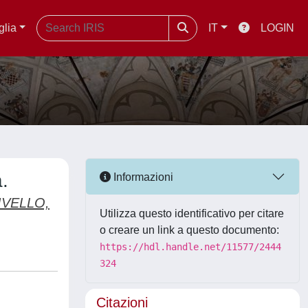
glia
IT
LOGIN
.
Informazioni
IVELLO,
Utilizza questo identificativo per citare
o creare un link a questo documento:
https://hdl.handle.net/11577/2444
324
Citazioni