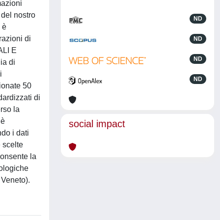
mazioni
 del nostro
ND
 è
azioni di
ND
ALI E
ND
ia di
i
ND
ionate 50
ardizzati di
rso la
 è
social impact
do i dati
 scelte
consente la
iologiche
 Veneto).