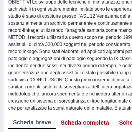
OBIETTIVI Lo sviluppo delle tecniche di miniaturizzazione del
archiviabili in ogni settore mentre limitate sono le esperienze
studio è stato di costituire presso l’ASL 12 Veneziana del
sostanzialmente un archivio permanente e continuamente aggi
record-linkage, utilizzando l’anagrafe sanitaria come matric
METODI I records utilizzati a questo scopo nel periodo 19
assistibili di circa 320,000 soggetti nel periodo considerato 
recordlinkage. Sono stati elaborati ed applicati algoritmi
patologie o aggregazioni di patologie seguendo la IX classifi
incidenza nei due sessi, nei diversi periodi di tempo, e nel
georeferenziazione degli assistibili è stato possibile mappar
suddivisa. CONCLUSIONI Questo primo insieme di risultati prodo
sanitari correnti, sistemi di sorveglianza dell’intera popolaz
metodologiche, ancora sperimentale e richiederà ulteriori a
creazione un sistema di sorveglianza di tipo longitudinale cre
che per analizzare la storia naturale delle malattie. È attu
Scheda breve
Scheda completa
Sche