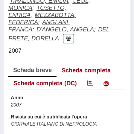
TIRALONGO, EMILIA
;
CEOL,
MONICA
;
TOSETTO,
ENRICA
;
MEZZABOTTA,
FEDERICA
;
ANGLANI,
FRANCA
;
D'ANGELO, ANGELA
;
DEL
PRETE, DORELLA
2007
Scheda breve
Scheda completa
Scheda completa (DC)
Anno
2007
Rivista su cui è pubblicata l'opera
GIORNALE ITALIANO DI NEFROLOGIA