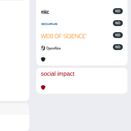
ND
ND
ND
ND
social impact