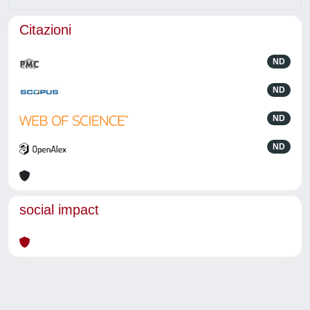
Citazioni
ND
ND
ND
ND
social impact