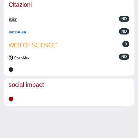
Citazioni
ND
ND
0
ND
social impact