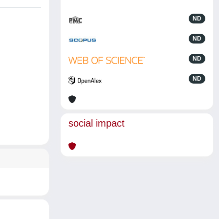
ND
ND
ND
ND
social impact