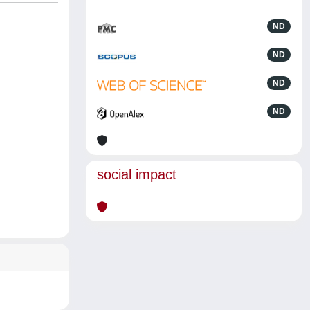
ND
ND
ND
ND
social impact