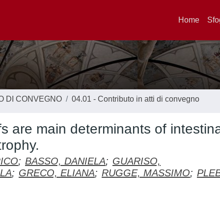
Home
Sfo
TO DI CONVEGNO
04.01 - Contributo in atti di convegno
s are main determinants of intestina
trophy.
ICO
;
BASSO, DANIELA
;
GUARISO,
LA
;
GRECO, ELIANA
;
RUGGE, MASSIMO
;
PLEB