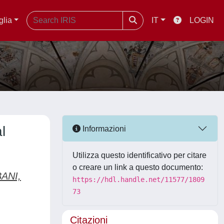
glia
IT
LOGIN
l
Informazioni
Utilizza questo identificativo per citare
o creare un link a questo documento:
ANI,
https://hdl.handle.net/11577/1809
73
Citazioni