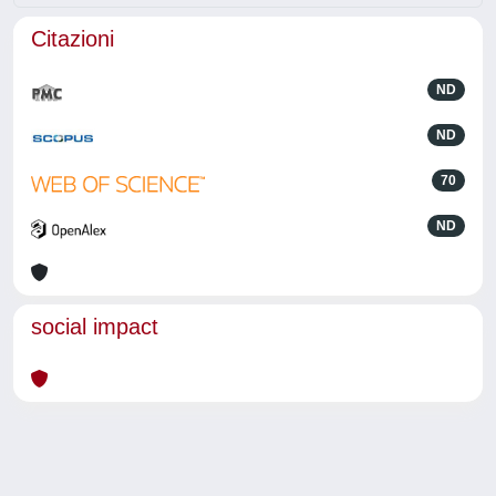
Citazioni
ND
ND
70
ND
social impact