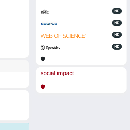
ND
ND
ND
ND
social impact