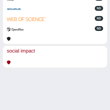
ND
ND
ND
social impact
Powered by
IRIS
-
about IRIS
-
Utilizzo dei cookie
-
Privacy
Copyright © 2026