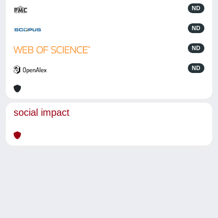
ND
ND
ND
ND
social impact
Powered by
IRIS
-
about IRIS
-