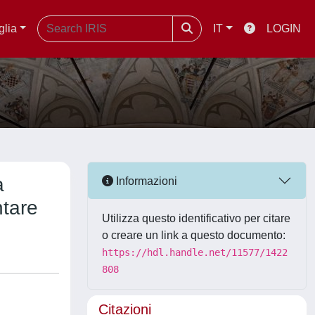
glia
IT
LOGIN
a
Informazioni
ntare
Utilizza questo identificativo per citare
o creare un link a questo documento:
https://hdl.handle.net/11577/1422
808
Citazioni