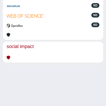
ND
ND
ND
social impact
Powered by
IRIS
-
about IRIS
-
Utilizzo dei cookie
-
Privacy
Copyright © 2026