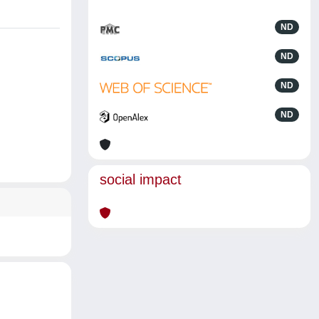
ND
ND
ND
ND
social impact