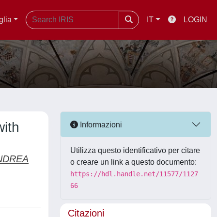
glia
IT
LOGIN
with
Informazioni
Utilizza questo identificativo per citare
ANDREA
o creare un link a questo documento:
https://hdl.handle.net/11577/1127
66
Citazioni