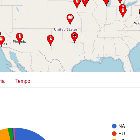
ia
Tempo
NA
EU