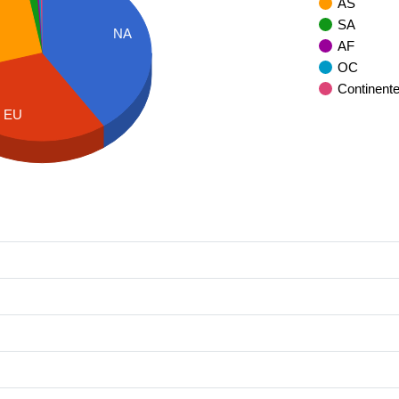
AS
SA
NA
AF
OC
Continent
EU