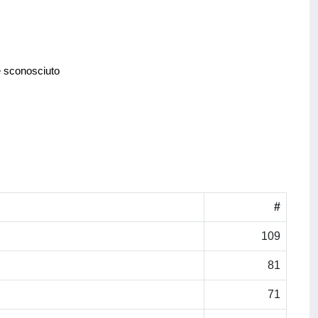
e sconosciuto
#
109
81
71