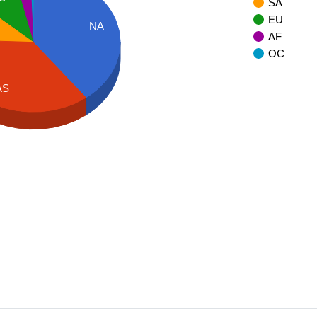
SA
EU
NA
AF
OC
AS