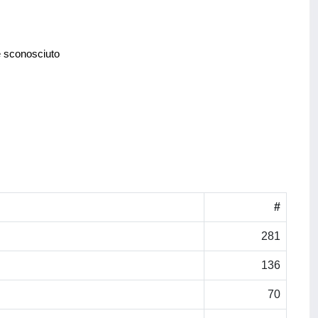
e sconosciuto
#
281
136
70