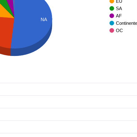
EU
SA
AF
NA
Continent
OC