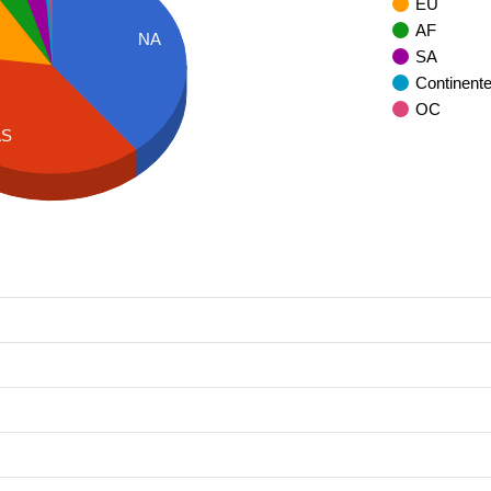
EU
AF
NA
SA
Continent
OC
AS