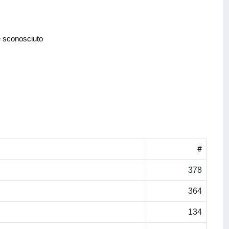
e sconosciuto
#
378
364
134