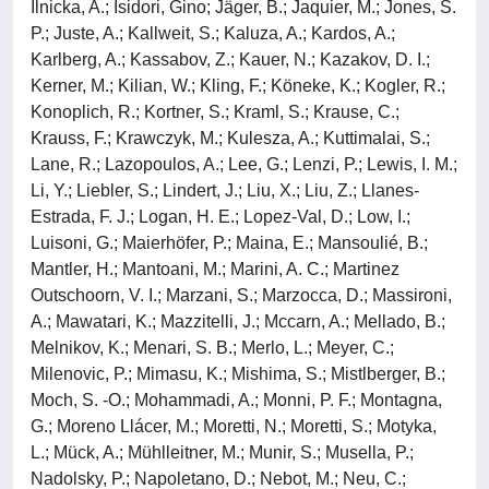
Ilnicka, A.; Isidori, Gino; Jäger, B.; Jaquier, M.; Jones, S.
P.; Juste, A.; Kallweit, S.; Kaluza, A.; Kardos, A.;
Karlberg, A.; Kassabov, Z.; Kauer, N.; Kazakov, D. I.;
Kerner, M.; Kilian, W.; Kling, F.; Köneke, K.; Kogler, R.;
Konoplich, R.; Kortner, S.; Kraml, S.; Krause, C.;
Krauss, F.; Krawczyk, M.; Kulesza, A.; Kuttimalai, S.;
Lane, R.; Lazopoulos, A.; Lee, G.; Lenzi, P.; Lewis, I. M.;
Li, Y.; Liebler, S.; Lindert, J.; Liu, X.; Liu, Z.; Llanes-
Estrada, F. J.; Logan, H. E.; Lopez-Val, D.; Low, I.;
Luisoni, G.; Maierhöfer, P.; Maina, E.; Mansoulié, B.;
Mantler, H.; Mantoani, M.; Marini, A. C.; Martinez
Outschoorn, V. I.; Marzani, S.; Marzocca, D.; Massironi,
A.; Mawatari, K.; Mazzitelli, J.; Mccarn, A.; Mellado, B.;
Melnikov, K.; Menari, S. B.; Merlo, L.; Meyer, C.;
Milenovic, P.; Mimasu, K.; Mishima, S.; Mistlberger, B.;
Moch, S. -O.; Mohammadi, A.; Monni, P. F.; Montagna,
G.; Moreno Llácer, M.; Moretti, N.; Moretti, S.; Motyka,
L.; Mück, A.; Mühlleitner, M.; Munir, S.; Musella, P.;
Nadolsky, P.; Napoletano, D.; Nebot, M.; Neu, C.;