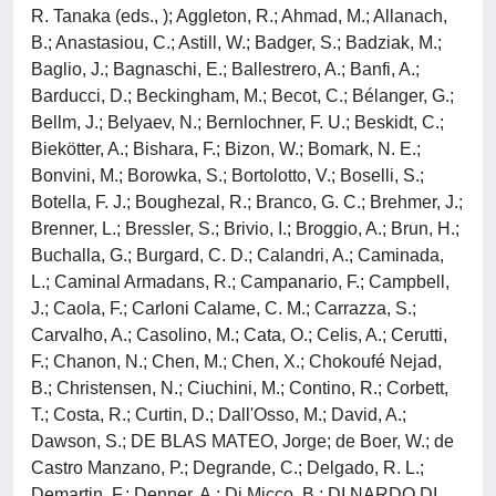
R. Tanaka (eds., ); Aggleton, R.; Ahmad, M.; Allanach,
B.; Anastasiou, C.; Astill, W.; Badger, S.; Badziak, M.;
Baglio, J.; Bagnaschi, E.; Ballestrero, A.; Banfi, A.;
Barducci, D.; Beckingham, M.; Becot, C.; Bélanger, G.;
Bellm, J.; Belyaev, N.; Bernlochner, F. U.; Beskidt, C.;
Biekötter, A.; Bishara, F.; Bizon, W.; Bomark, N. E.;
Bonvini, M.; Borowka, S.; Bortolotto, V.; Boselli, S.;
Botella, F. J.; Boughezal, R.; Branco, G. C.; Brehmer, J.;
Brenner, L.; Bressler, S.; Brivio, I.; Broggio, A.; Brun, H.;
Buchalla, G.; Burgard, C. D.; Calandri, A.; Caminada,
L.; Caminal Armadans, R.; Campanario, F.; Campbell,
J.; Caola, F.; Carloni Calame, C. M.; Carrazza, S.;
Carvalho, A.; Casolino, M.; Cata, O.; Celis, A.; Cerutti,
F.; Chanon, N.; Chen, M.; Chen, X.; Chokoufé Nejad,
B.; Christensen, N.; Ciuchini, M.; Contino, R.; Corbett,
T.; Costa, R.; Curtin, D.; Dall'Osso, M.; David, A.;
Dawson, S.; DE BLAS MATEO, Jorge; de Boer, W.; de
Castro Manzano, P.; Degrande, C.; Delgado, R. L.;
Demartin, F.; Denner, A.; Di Micco, B.; DI NARDO DI