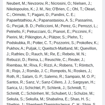
Neubert, M.; Nevzorov, R.; Nicrosini, O.; Nielsen, J.;
Nikolopoulos, K.; J. M., No; O'Brien, C.; Ohl, T.; Oleari,
C.; Orimoto, T.; Pagani, D.; Pandini, C. E.;
Papaefstathiou, A.; Papanastasiou, A. S.; Passarino,
G.; Pecjak, B. D.; Pelliccioni, M.; Perez, G.; Perrozzi, L.;
Petriello, F.; Petrucciani, G.; Pianori, E.; Piccinini, F.;
Pierini, M.; Pilkington, A.; Plätzer, S.; Plehn, T.;
Podskubka, R.; Potter, C. T.; Pozzorini, S.; Prokofiev, K.;
Pukhov, A.; Puljak, I.; Queitsch-Maitland, M.; Quevillon,
J.; Rathlev, D.; Rauch, M.; Re, E.; Rebelo, M. N.;
Rebuzzi, D.; Reina, L.; Reuschle, C.; Reuter, J.;
Riembau, M.; Riva, F.; Rizzi, A.; Robens, T.; Röntsch,
R.; Rojo, J.; Romão, J. C.; Rompotis, N.; Roskes, J.;
Roth, R.; Salam, G. P.; Salerno, R.; Sampaio, M. O. P.;
Santos, R.; Sanz, V.; Sanz-Cillero, J. J.; Sargsyan, H.;
Sarica, U.; Schichtel, P.; Schlenk, J.; Schmidt, T.;
Schmitt, C.; Schönherr, M.; Schubert, U.; Schulze, M.;
Sekula, S.; Sekulla, M.; Shabalina, E.; Shao, H. S.;
Shelton, J.; Shepherd-Themistocleous, C. H.; Shim, S.