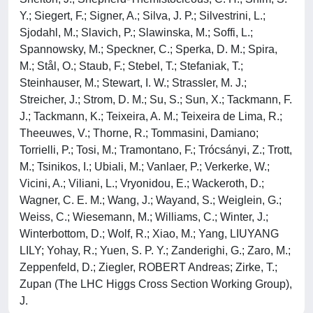
Y.; Siegert, F.; Signer, A.; Silva, J. P.; Silvestrini, L.;
Sjodahl, M.; Slavich, P.; Slawinska, M.; Soffi, L.;
Spannowsky, M.; Speckner, C.; Sperka, D. M.; Spira,
M.; Stål, O.; Staub, F.; Stebel, T.; Stefaniak, T.;
Steinhauser, M.; Stewart, I. W.; Strassler, M. J.;
Streicher, J.; Strom, D. M.; Su, S.; Sun, X.; Tackmann, F.
J.; Tackmann, K.; Teixeira, A. M.; Teixeira de Lima, R.;
Theeuwes, V.; Thorne, R.; Tommasini, Damiano;
Torrielli, P.; Tosi, M.; Tramontano, F.; Trócsányi, Z.; Trott,
M.; Tsinikos, I.; Ubiali, M.; Vanlaer, P.; Verkerke, W.;
Vicini, A.; Viliani, L.; Vryonidou, E.; Wackeroth, D.;
Wagner, C. E. M.; Wang, J.; Wayand, S.; Weiglein, G.;
Weiss, C.; Wiesemann, M.; Williams, C.; Winter, J.;
Winterbottom, D.; Wolf, R.; Xiao, M.; Yang, LIUYANG
LILY; Yohay, R.; Yuen, S. P. Y.; Zanderighi, G.; Zaro, M.;
Zeppenfeld, D.; Ziegler, ROBERT Andreas; Zirke, T.;
Zupan (The LHC Higgs Cross Section Working Group),
J.