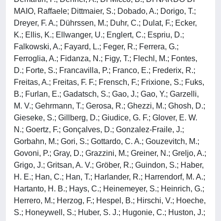
MAIO, Raffaele; Dittmaier, S.; Dobado, A.; Dorigo, T.;
Dreyer, F. A.; Dührssen, M.; Duhr, C.; Dulat, F.; Ecker,
K.; Ellis, K.; Ellwanger, U.; Englert, C.; Espriu, D.;
Falkowski, A.; Fayard, L.; Feger, R.; Ferrera, G.;
Ferroglia, A.; Fidanza, N.; Figy, T.; Flechl, M.; Fontes,
D.; Forte, S.; Francavilla, P.; Franco, E.; Frederix, R.;
Freitas, A.; Freitas, F. F.; Frensch, F.; Frixione, S.; Fuks,
B.; Furlan, E.; Gadatsch, S.; Gao, J.; Gao, Y.; Garzelli,
M. V.; Gehrmann, T.; Gerosa, R.; Ghezzi, M.; Ghosh, D.;
Gieseke, S.; Gillberg, D.; Giudice, G. F.; Glover, E. W.
N.; Goertz, F.; Gonçalves, D.; Gonzalez-Fraile, J.;
Gorbahn, M.; Gori, S.; Gottardo, C. A.; Gouzevitch, M.;
Govoni, P.; Gray, D.; Grazzini, M.; Greiner, N.; Greljo, A.;
Grigo, J.; Gritsan, A. V.; Gröber, R.; Guindon, S.; Haber,
H. E.; Han, C.; Han, T.; Harlander, R.; Harrendorf, M. A.;
Hartanto, H. B.; Hays, C.; Heinemeyer, S.; Heinrich, G.;
Herrero, M.; Herzog, F.; Hespel, B.; Hirschi, V.; Hoeche,
S.; Honeywell, S.; Huber, S. J.; Hugonie, C.; Huston, J.;