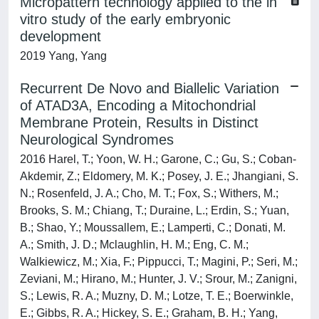
Micropattern technology applied to the in
vitro study of the early embryonic
development
2019 Yang, Yang
Recurrent De Novo and Biallelic Variation
of ATAD3A, Encoding a Mitochondrial
Membrane Protein, Results in Distinct
Neurological Syndromes
2016 Harel, T.; Yoon, W. H.; Garone, C.; Gu, S.; Coban-
Akdemir, Z.; Eldomery, M. K.; Posey, J. E.; Jhangiani, S.
N.; Rosenfeld, J. A.; Cho, M. T.; Fox, S.; Withers, M.;
Brooks, S. M.; Chiang, T.; Duraine, L.; Erdin, S.; Yuan,
B.; Shao, Y.; Moussallem, E.; Lamperti, C.; Donati, M.
A.; Smith, J. D.; Mclaughlin, H. M.; Eng, C. M.;
Walkiewicz, M.; Xia, F.; Pippucci, T.; Magini, P.; Seri, M.;
Zeviani, M.; Hirano, M.; Hunter, J. V.; Srour, M.; Zanigni,
S.; Lewis, R. A.; Muzny, D. M.; Lotze, T. E.; Boerwinkle,
E.; Gibbs, R. A.; Hickey, S. E.; Graham, B. H.; Yang,