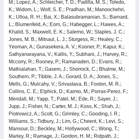
M.; Lopez, A.; Schleicher, T. D.; Padilla, M. S.; Toledo,
K.; Widom, L.; Wolf, S. E.; Pradhan, M.; Manoochehri,
K.; Ulloa, R. H.; Bai, X.; Balasubramanian, S.; Barnard,
L.; Blumenfeld, A.; Eom, G.; Habegger, L.; Hawes, A.;
Khalid, S.; Maxwell, E. K.; Salerno, W.; Staples, J. C.;
Jones, M. B.; Mitnaul, L. J.; Sturgess, R.; Healey, C.;
Yeoman, A.; Gunasekera, A. V.; Kooner, P.; Kapur, K.;
Sathyanarayana, V.; Kallis, Y.; Subhani, J.; Harvey, R.;
Mccorry, R.; Rooney, P.; Ramanaden, D.; Evans, R.;
Mathialahan, T.; Gasem, J.; Shorrock, C.; Bhalme, M.;
Southern, P.; Tibble, J. A.; Gorard, D. A.; Jones, S.;
Mells, G.; Mulcahy, V.; Srivastava, B.; Foxton, M. R.;
Collins, C. E.; Elphick, D.; Karmo, M.; Porras-Perez, F.;
Mendall, M.; Yapp, T.; Patel, M.; Ede, R.; Sayer, J.;
Jupp, J.; Fisher, N.; Carter, M. J.; Koss, K.; Shah, J.;
Piotrowicz, A.; Scott, G.; Grimley, C.; Gooding, I. R.;
Williams, S.; Tidbury, J.; Lim, G.; Cheent, K.; Levi, S.;
Mansour, D.; Beckley, M.; Hollywood, C.; Wong, T.;
Marley, R.; Ramage, J.; Gordon, H. M.; Ridpath, J.;