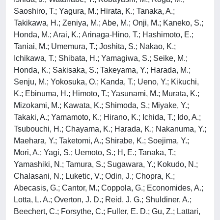
Saoshiro, T.; Yagura, M.; Hirata, K.; Tanaka, A.;
Takikawa, H.; Zeniya, M.; Abe, M.; Onji, M.; Kaneko, S.;
Honda, M.; Arai, K.; Arinaga-Hino, T.; Hashimoto, E.;
Taniai, M.; Umemura, T.; Joshita, S.; Nakao, K.;
Ichikawa, T.; Shibata, H.; Yamagiwa, S.; Seike, M.;
Honda, K.; Sakisaka, S.; Takeyama, Y.; Harada, M.;
Senju, M.; Yokosuka, O.; Kanda, T.; Ueno, Y.; Kikuchi,
K.; Ebinuma, H.; Himoto, T.; Yasunami, M.; Murata, K.;
Mizokami, M.; Kawata, K.; Shimoda, S.; Miyake, Y.;
Takaki, A.; Yamamoto, K.; Hirano, K.; Ichida, T.; Ido, A.;
Tsubouchi, H.; Chayama, K.; Harada, K.; Nakanuma, Y.;
Maehara, Y.; Taketomi, A.; Shirabe, K.; Soejima, Y.;
Mori, A.; Yagi, S.; Uemoto, S.; H, E.; Tanaka, T.;
Yamashiki, N.; Tamura, S.; Sugawara, Y.; Kokudo, N.;
Chalasani, N.; Luketic, V.; Odin, J.; Chopra, K.;
Abecasis, G.; Cantor, M.; Coppola, G.; Economides, A.;
Lotta, L. A.; Overton, J. D.; Reid, J. G.; Shuldiner, A.;
Beechert, C.; Forsythe, C.; Fuller, E. D.; Gu, Z.; Lattari,