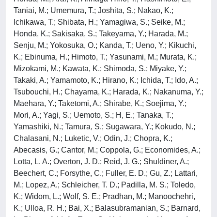
Taniai, M.; Umemura, T.; Joshita, S.; Nakao, K.;
Ichikawa, T.; Shibata, H.; Yamagiwa, S.; Seike, M.;
Honda, K.; Sakisaka, S.; Takeyama, Y.; Harada, M.;
Senju, M.; Yokosuka, O.; Kanda, T.; Ueno, Y.; Kikuchi,
K.; Ebinuma, H.; Himoto, T.; Yasunami, M.; Murata, K.;
Mizokami, M.; Kawata, K.; Shimoda, S.; Miyake, Y.;
Takaki, A.; Yamamoto, K.; Hirano, K.; Ichida, T.; Ido, A.;
Tsubouchi, H.; Chayama, K.; Harada, K.; Nakanuma, Y.;
Maehara, Y.; Taketomi, A.; Shirabe, K.; Soejima, Y.;
Mori, A.; Yagi, S.; Uemoto, S.; H, E.; Tanaka, T.;
Yamashiki, N.; Tamura, S.; Sugawara, Y.; Kokudo, N.;
Chalasani, N.; Luketic, V.; Odin, J.; Chopra, K.;
Abecasis, G.; Cantor, M.; Coppola, G.; Economides, A.;
Lotta, L. A.; Overton, J. D.; Reid, J. G.; Shuldiner, A.;
Beechert, C.; Forsythe, C.; Fuller, E. D.; Gu, Z.; Lattari,
M.; Lopez, A.; Schleicher, T. D.; Padilla, M. S.; Toledo,
K.; Widom, L.; Wolf, S. E.; Pradhan, M.; Manoochehri,
K.; Ulloa, R. H.; Bai, X.; Balasubramanian, S.; Barnard,