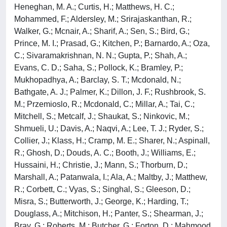
Heneghan, M. A.; Curtis, H.; Matthews, H. C.;
Mohammed, F.; Aldersley, M.; Srirajaskanthan, R.;
Walker, G.; Mcnair, A.; Sharif, A.; Sen, S.; Bird, G.;
Prince, M. I.; Prasad, G.; Kitchen, P.; Barnardo, A.; Oza,
C.; Sivaramakrishnan, N. N.; Gupta, P.; Shah, A.;
Evans, C. D.; Saha, S.; Pollock, K.; Bramley, P.;
Mukhopadhya, A.; Barclay, S. T.; Mcdonald, N.;
Bathgate, A. J.; Palmer, K.; Dillon, J. F.; Rushbrook, S.
M.; Przemioslo, R.; Mcdonald, C.; Millar, A.; Tai, C.;
Mitchell, S.; Metcalf, J.; Shaukat, S.; Ninkovic, M.;
Shmueli, U.; Davis, A.; Naqvi, A.; Lee, T. J.; Ryder, S.;
Collier, J.; Klass, H.; Cramp, M. E.; Sharer, N.; Aspinall,
R.; Ghosh, D.; Douds, A. C.; Booth, J.; Williams, E.;
Hussaini, H.; Christie, J.; Mann, S.; Thorburn, D.;
Marshall, A.; Patanwala, I.; Ala, A.; Maltby, J.; Matthew,
R.; Corbett, C.; Vyas, S.; Singhal, S.; Gleeson, D.;
Misra, S.; Butterworth, J.; George, K.; Harding, T.;
Douglass, A.; Mitchison, H.; Panter, S.; Shearman, J.;
Bray, G.; Roberts, M.; Butcher, G.; Forton, D.; Mahmood,