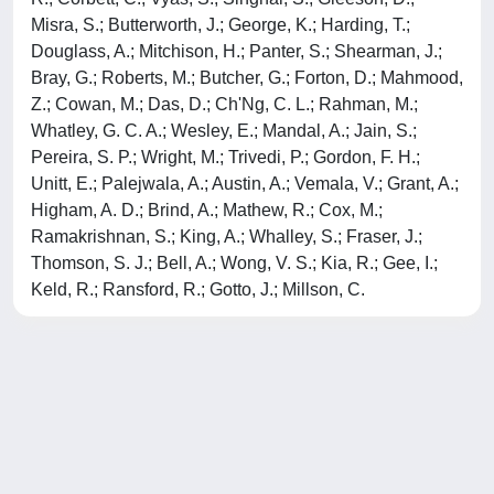
Misra, S.; Butterworth, J.; George, K.; Harding, T.;
Douglass, A.; Mitchison, H.; Panter, S.; Shearman, J.;
Bray, G.; Roberts, M.; Butcher, G.; Forton, D.; Mahmood,
Z.; Cowan, M.; Das, D.; Ch'Ng, C. L.; Rahman, M.;
Whatley, G. C. A.; Wesley, E.; Mandal, A.; Jain, S.;
Pereira, S. P.; Wright, M.; Trivedi, P.; Gordon, F. H.;
Unitt, E.; Palejwala, A.; Austin, A.; Vemala, V.; Grant, A.;
Higham, A. D.; Brind, A.; Mathew, R.; Cox, M.;
Ramakrishnan, S.; King, A.; Whalley, S.; Fraser, J.;
Thomson, S. J.; Bell, A.; Wong, V. S.; Kia, R.; Gee, I.;
Keld, R.; Ransford, R.; Gotto, J.; Millson, C.
Powered by
IRIS
-
about IRIS
-