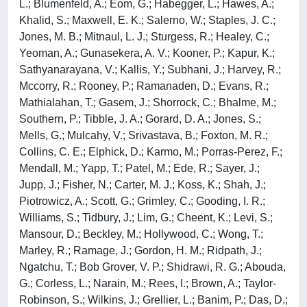
L.; Blumenfeld, A.; Eom, G.; Habegger, L.; Hawes, A.;
Khalid, S.; Maxwell, E. K.; Salerno, W.; Staples, J. C.;
Jones, M. B.; Mitnaul, L. J.; Sturgess, R.; Healey, C.;
Yeoman, A.; Gunasekera, A. V.; Kooner, P.; Kapur, K.;
Sathyanarayana, V.; Kallis, Y.; Subhani, J.; Harvey, R.;
Mccorry, R.; Rooney, P.; Ramanaden, D.; Evans, R.;
Mathialahan, T.; Gasem, J.; Shorrock, C.; Bhalme, M.;
Southern, P.; Tibble, J. A.; Gorard, D. A.; Jones, S.;
Mells, G.; Mulcahy, V.; Srivastava, B.; Foxton, M. R.;
Collins, C. E.; Elphick, D.; Karmo, M.; Porras-Perez, F.;
Mendall, M.; Yapp, T.; Patel, M.; Ede, R.; Sayer, J.;
Jupp, J.; Fisher, N.; Carter, M. J.; Koss, K.; Shah, J.;
Piotrowicz, A.; Scott, G.; Grimley, C.; Gooding, I. R.;
Williams, S.; Tidbury, J.; Lim, G.; Cheent, K.; Levi, S.;
Mansour, D.; Beckley, M.; Hollywood, C.; Wong, T.;
Marley, R.; Ramage, J.; Gordon, H. M.; Ridpath, J.;
Ngatchu, T.; Bob Grover, V. P.; Shidrawi, R. G.; Abouda,
G.; Corless, L.; Narain, M.; Rees, I.; Brown, A.; Taylor-
Robinson, S.; Wilkins, J.; Grellier, L.; Banim, P.; Das, D.;