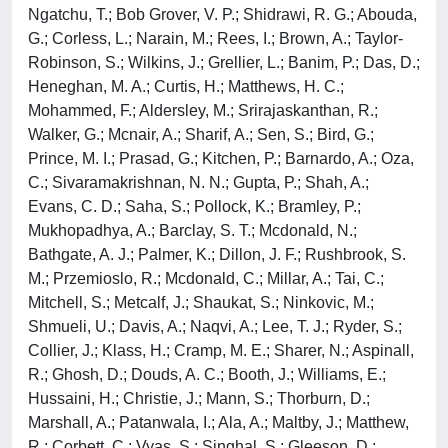
Ngatchu, T.; Bob Grover, V. P.; Shidrawi, R. G.; Abouda,
G.; Corless, L.; Narain, M.; Rees, I.; Brown, A.; Taylor-
Robinson, S.; Wilkins, J.; Grellier, L.; Banim, P.; Das, D.;
Heneghan, M. A.; Curtis, H.; Matthews, H. C.;
Mohammed, F.; Aldersley, M.; Srirajaskanthan, R.;
Walker, G.; Mcnair, A.; Sharif, A.; Sen, S.; Bird, G.;
Prince, M. I.; Prasad, G.; Kitchen, P.; Barnardo, A.; Oza,
C.; Sivaramakrishnan, N. N.; Gupta, P.; Shah, A.;
Evans, C. D.; Saha, S.; Pollock, K.; Bramley, P.;
Mukhopadhya, A.; Barclay, S. T.; Mcdonald, N.;
Bathgate, A. J.; Palmer, K.; Dillon, J. F.; Rushbrook, S.
M.; Przemioslo, R.; Mcdonald, C.; Millar, A.; Tai, C.;
Mitchell, S.; Metcalf, J.; Shaukat, S.; Ninkovic, M.;
Shmueli, U.; Davis, A.; Naqvi, A.; Lee, T. J.; Ryder, S.;
Collier, J.; Klass, H.; Cramp, M. E.; Sharer, N.; Aspinall,
R.; Ghosh, D.; Douds, A. C.; Booth, J.; Williams, E.;
Hussaini, H.; Christie, J.; Mann, S.; Thorburn, D.;
Marshall, A.; Patanwala, I.; Ala, A.; Maltby, J.; Matthew,
R.; Corbett, C.; Vyas, S.; Singhal, S.; Gleeson, D.;