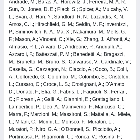
Andrade, M.; Baras, A.; Horowitz, J.; Ferreira, M. A. R.;
Sun, D.; Jones, D. E.; Flack, S.; Spicer, A.; Mulcahy, V.
L.; Byan, J.; Han, Y.; Sandford, R. N.; Lazaridis, K. N.;
Amos, C. I.; Hirschfield, G. M.; Seldin, M. F.; Invernizzi,
P.; Siminovitch, K. A.; Ma, X.; Nakamura, M.; Mells, G.
F.; Mason, A.; Vincent, C.; Xie, G.; Zhang, J.; Affronti, A.;
Almasio, P. L.; Alvaro, D.; Andreone, P.; Andriulli, A.;
Azzaroli, F.; Battezzati, P. M.; Benedetti, A.; Bragazzi,
M.; Brunetto, M.; Bruno, S.; Calvaruso, V.; Cardinale, V.;
Casella, G.; Cazzagon, N.; Ciaccio, A.; Coco, B.; Colli,
A.; Colloredo, G.; Colombo, M.; Colombo, S.; Cristoferi,
L.; Cursaro, C.; Croce, L. S.; Crosignani, A.; D'Amato,
D.; Donato, F.; Elia, G.; Fabris, L.; Fagiuoli, S.; Ferrari,
C.; Floreani, A.; Galli, A.; Giannini, E.; Grattagliano, I.;
Lampertico, P.; Lleo, A.; Malinverno, F.; Mancuso, C.;
Marra, F.; Marzioni, M.; Massironi, S.; Mattalia, A.; Miele,
L.; Milani, C.; Morini, L.; Morisco, F.; Muratori, L.;
Muratori, P.; Niro, G. A.; O'Donnell, S.; Picciotto, A.;
Portincasa, P.; Rigamonti, C.; Ronca, V.; Rosina, F.;