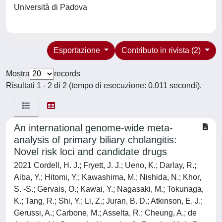
Università di Padova
Esportazione
Contributo in rivista (2)
Mostra
records
Risultati 1 - 2 di 2 (tempo di esecuzione: 0.011 secondi).
An international genome-wide meta-
analysis of primary biliary cholangitis:
Novel risk loci and candidate drugs
2021 Cordell, H. J.; Fryett, J. J.; Ueno, K.; Darlay, R.;
Aiba, Y.; Hitomi, Y.; Kawashima, M.; Nishida, N.; Khor,
S. -S.; Gervais, O.; Kawai, Y.; Nagasaki, M.; Tokunaga,
K.; Tang, R.; Shi, Y.; Li, Z.; Juran, B. D.; Atkinson, E. J.;
Gerussi, A.; Carbone, M.; Asselta, R.; Cheung, A.; de