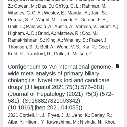
Z.; Cowan, M.; Das, D.; Ch'Ng, C. L.; Rahman, M.;
Whatley, G. C. A.; Wesley, E.; Mandal, A.; Jain, S.;
Pereira, S. P.; Wright, M.; Trivedi, P.; Gordon, F. H.;
Unitt, E.; Palejwala, A.; Austin, A.; Vemala, V.; Grant, A.;
Higham, A. D.; Brind, A.; Mathew, R.; Cox, M.;
Ramakrishnan, S.; King, A.; Whalley, S.; Fraser, J.;
Thomson, S. J.; Bell, A.; Wong, V. S.; Kia, R.; Gee, I.;
Keld, R.; Ransford, R.; Gotto, J.; Millson, C.
Corrigendum to ‘An international genome-
wide meta-analysis of primary biliary
cholangitis: Novel risk loci and candidate
drugs’ [J Hepatol 2021;75(3):572–581]
(Journal of Hepatology (2021) 75(3) (572–
581), (S0168827821003342),
(10.1016/j.jhep.2021.04.055))
2021 Cordell, H. J.; Fryett, J. J.; Ueno, K.; Darlay, R.;
Aiba, Y.; Hitomi, Y.; Kawashima, M.; Nishida, N.; Khor,