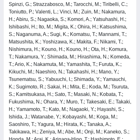
Spinzi, G.; Strazzabosco, M.; Tarocchi, M.; Tiribelli, C.;
Toniutto, P.; Valenti, L.; Vinci, M.; Zuin, M.; Nakamura,
H.; Abiru, S.; Nagaoka, S.; Komori, A.; Yatsuhashi, H.;
Ishibashi, H.; Ito, M.; Migita, K.; Ohira, H.; Katsushima,
S.; Naganuma, A.; Sugi, K.; Komatsu, T.; Mannami, T.;
Matsushita, K.; Yoshizawa, K.; Makita, F.; Nikami, T.;
Nishimura, H.; Kouno, H.; Kouno, H.; Ota, H.; Komura,
T.; Nakamura, Y.; Shimada, M.; Hirashima, N.; Komeda,
T.; Ario, K.; Nakamuta, M.; Yamashita, T.; Furuta, K.;
Kikuchi, M.; Naeshiro, N.; Takahashi, H.; Mano, Y.;
Tsunematsu, S.; Yabuuchi, I.; Shimada, Y.; Yamauchi,
K.; Sugimoto, R.; Sakai, H.; Mita, E.; Koda, M.; Tsuruta,
S.; Kamitsukasa, H.; Sato, T.; Masaki, N.; Kobata, T.;
Fukushima, N.; Ohara, Y.; Muro, T.; Takesaki, E.; Takaki,
H.; Yamamoto, T.; Kato, M.; Nagaoki, Y.; Hayashi, S.;
Ishida, J.; Watanabe, Y.; Kobayashi, M.; Koga, M.;
Saoshiro, T.; Yagura, M.; Hirata, K.; Tanaka, A.;
Takikawa, H.; Zeniya, M.; Abe, M.; Onji, M.; Kaneko, S.;
Honda, M.; Arai, K.; Arinaga-Hino, T.; Hashimoto, E.;