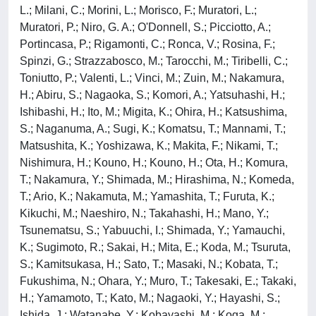
L.; Milani, C.; Morini, L.; Morisco, F.; Muratori, L.;
Muratori, P.; Niro, G. A.; O'Donnell, S.; Picciotto, A.;
Portincasa, P.; Rigamonti, C.; Ronca, V.; Rosina, F.;
Spinzi, G.; Strazzabosco, M.; Tarocchi, M.; Tiribelli, C.;
Toniutto, P.; Valenti, L.; Vinci, M.; Zuin, M.; Nakamura,
H.; Abiru, S.; Nagaoka, S.; Komori, A.; Yatsuhashi, H.;
Ishibashi, H.; Ito, M.; Migita, K.; Ohira, H.; Katsushima,
S.; Naganuma, A.; Sugi, K.; Komatsu, T.; Mannami, T.;
Matsushita, K.; Yoshizawa, K.; Makita, F.; Nikami, T.;
Nishimura, H.; Kouno, H.; Kouno, H.; Ota, H.; Komura,
T.; Nakamura, Y.; Shimada, M.; Hirashima, N.; Komeda,
T.; Ario, K.; Nakamuta, M.; Yamashita, T.; Furuta, K.;
Kikuchi, M.; Naeshiro, N.; Takahashi, H.; Mano, Y.;
Tsunematsu, S.; Yabuuchi, I.; Shimada, Y.; Yamauchi,
K.; Sugimoto, R.; Sakai, H.; Mita, E.; Koda, M.; Tsuruta,
S.; Kamitsukasa, H.; Sato, T.; Masaki, N.; Kobata, T.;
Fukushima, N.; Ohara, Y.; Muro, T.; Takesaki, E.; Takaki,
H.; Yamamoto, T.; Kato, M.; Nagaoki, Y.; Hayashi, S.;
Ishida, J.; Watanabe, Y.; Kobayashi, M.; Koga, M.;