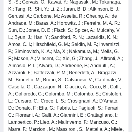
S. -S.; Gervais, O.; Kawai, Y.; Nagasaki, M.; Tokunaga,
K.; Tang, R.; Shi, Y.; Li, Z.; Juran, B. D.; Atkinson, E. J.;
Gerussi, A.; Carbone, M.; Asselta, R.; Cheung, A.; de
Andrade, M.; Baras, A.; Horowitz, J.; Ferreira, M. A. R.;
Sun, D.; Jones, D. E.; Flack, S.; Spicer, A.; Mulcahy, V.
L.; Byun, J.; Han, Y.; Sandford, R. N.; Lazaridis, K. N.;
Amos, C. I.; Hirschfield, G. M.; Seldin, M. F.; Invernizzi,
P.; Siminovitch, K. A.; Ma, X.; Nakamura, M.; Mells, G.
F.; Mason, A.; Vincent, C.; Xie, G.; Zhang, J.; Affronti, A.;
Almasio, P. L.; Alvaro, D.; Andreone, P.; Andriulli, A.;
Azzaroli, F.; Battezzati, P. M.; Benedetti, A.; Bragazzi,
M.; Brunetto, M.; Bruno, S.; Calvaruso, V.; Cardinale, V.;
Casella, G.; Cazzagon, N.; Ciaccio, A.; Coco, B.; Colli,
A.; Colloredo, G.; Colombo, M.; Colombo, S.; Cristoferi,
L.; Cursaro, C.; Croce, L. S.; Crosignani, A.; D'Amato,
D.; Donato, F.; Elia, G.; Fabris, L.; Fagiuoli, S.; Ferrari,
C.; Floreani, A.; Galli, A.; Giannini, E.; Grattagliano, I.;
Lampertico, P.; Lleo, A.; Malinverno, F.; Mancuso, C.;
Marra, F.; Marzioni, M.; Massironi, S.; Mattalia, A.; Miele,