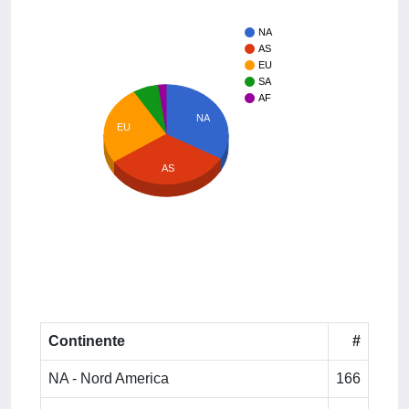
NA
AS
EU
SA
AF
NA
EU
AS
Continente
#
NA - Nord America
166