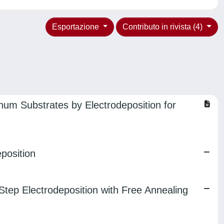
Esportazione
Contributo in rivista (4)
m Substrates by Electrodeposition for
position
tep Electrodeposition with Free Annealing