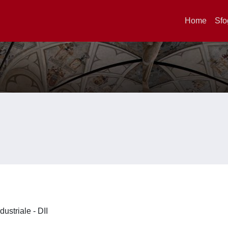
Home
Sfo
dustriale - DII