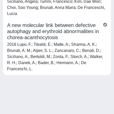
Siciliano, Angela; Turrini, Francesco; Kim, Dae Won;
Choi, Soo Young; Brunati, Anna Maria; De Franceschi,
Lucia
A new molecular link between defective
autophagy and erythroid abnormalities in
chorea-acanthocytosis
2016 Lupo, F.; Tibaldi, E.; Matte, A.; Sharma, A. K.;
Brunati, A. M.; Alper, S. L.; Zancanaro, C.; Benati, D.;
Siciliano, A.; Bertoldi, M.; Zonta, F.; Storch, A.; Walker,
R. H.; Danek, A.; Bader, B.; Hermann, A.; De
Franceschi, L.
Powered by
IRIS
-
about IRIS
-