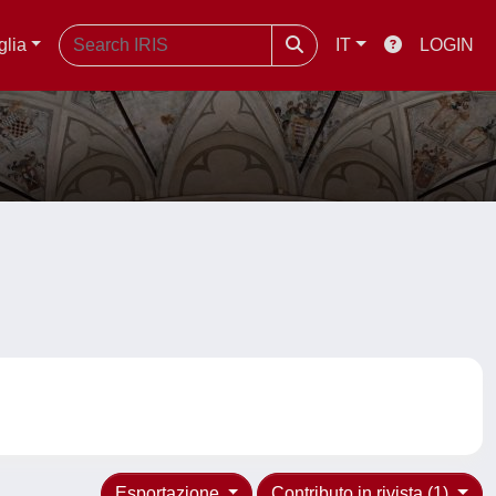
glia
IT
LOGIN
Esportazione
Contributo in rivista (1)