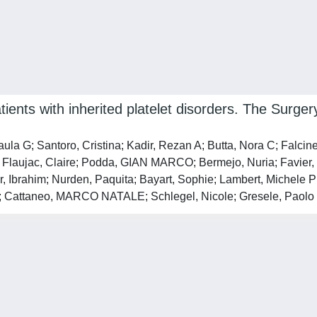
atients with inherited platelet disorders. The Surge
Paula G; Santoro, Cristina; Kadir, Rezan A; Butta, Nora C; Falcin
a; Flaujac, Claire; Podda, GIAN MARCO; Bermejo, Nuria; Favie
Ibrahim; Nurden, Paquita; Bayart, Sophie; Lambert, Michele P; 
ro; Cattaneo, MARCO NATALE; Schlegel, Nicole; Gresele, Paolo