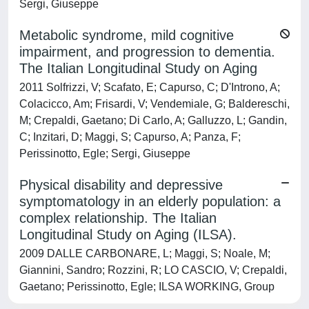
Sergi, Giuseppe
Metabolic syndrome, mild cognitive
impairment, and progression to dementia.
The Italian Longitudinal Study on Aging
2011 Solfrizzi, V; Scafato, E; Capurso, C; D'Introno, A;
Colacicco, Am; Frisardi, V; Vendemiale, G; Baldereschi,
M; Crepaldi, Gaetano; Di Carlo, A; Galluzzo, L; Gandin,
C; Inzitari, D; Maggi, S; Capurso, A; Panza, F;
Perissinotto, Egle; Sergi, Giuseppe
Physical disability and depressive
symptomatology in an elderly population: a
complex relationship. The Italian
Longitudinal Study on Aging (ILSA).
2009 DALLE CARBONARE, L; Maggi, S; Noale, M;
Giannini, Sandro; Rozzini, R; LO CASCIO, V; Crepaldi,
Gaetano; Perissinotto, Egle; ILSA WORKING, Group