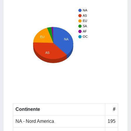
NA
AS
EU
SA
AF
OC
EU
NA
AS
Continente
#
NA - Nord America
195